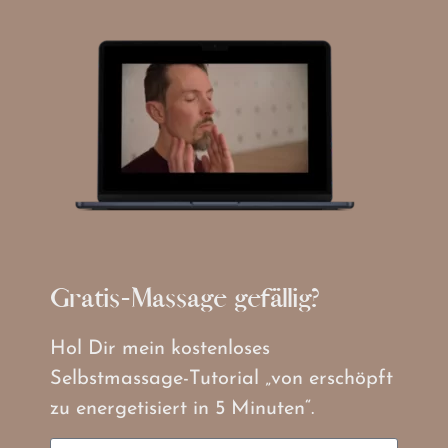
Gratis-Massage gefällig?
Hol Dir mein kostenloses
Selbstmassage-Tutorial „von erschöpft
zu energetisiert in 5 Minuten“.