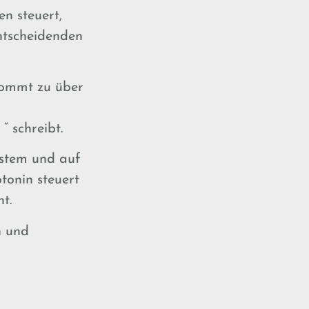
n steuert,
ntscheidenden
 kommt zu über
 schreibt.
ystem und auf
tonin steuert
t.
n und