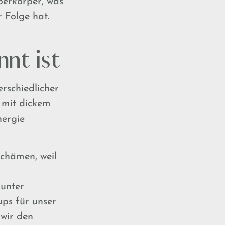
berkörper, was
 Folge hat.
nt ist
erschiedlicher
 mit dickem
nergie
schämen, weil
 unter
ps für unser
 wir den