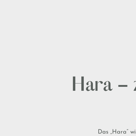
Hara – 
Das „Hara“ wi