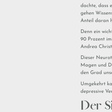
dachte, dass 
gehen Wissens
Anteil daran h
Denn ein wich
90 Prozent im
Andrea Christ
Dieser Neurot
Magen und Dar
den Grad unse
Umgekehrt ka
depressive V
Der S