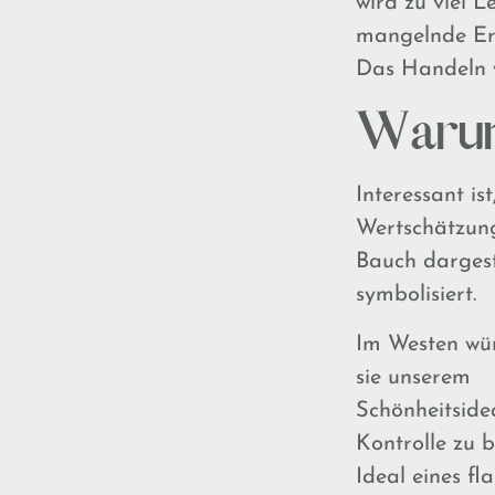
wird zu viel 
mangelnde Erd
Das Handeln w
Warum
Interessant is
Wertschätzung
Bauch dargeste
symbolisiert.
Im Westen wür
sie unserem
Schönheitside
Kontrolle zu 
Ideal eines f