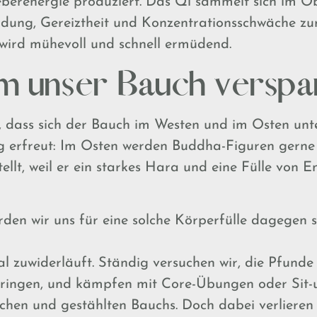
Leberenergie produziert. Das Qi sammelt sich im O
ung, Gereiztheit und Konzentrationsschwäche zur
ird mühevoll und schnell ermüdend.
 unser Bauch verspan
t, dass sich der Bauch im Westen und im Osten unt
 erfreut: Im Osten werden Buddha-Figuren gerne
llt, weil er ein starkes Hara und eine Fülle von E
den wir uns für eine solche Körperfülle dagegen 
al zuwiderläuft. Ständig versuchen wir, die Pfunde
bringen, und kämpfen mit Core-Übungen oder Sit-u
lachen und gestählten Bauchs. Doch dabei verlieren