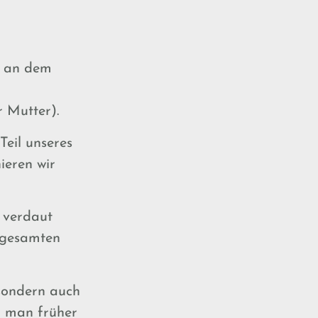
t, an dem
r Mutter).
 Teil unseres
ieren wir
 verdaut
 gesamten
 sondern auch
d man früher