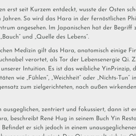
n erst seit Kurzem entdeckt, wusste der Osten scho
 Jahren. So wird das Hara in der fernöstlichen Phi
ntrum angesehen. Im Japanischen hat der Begriff 
„Bauch“ und „Quelle des Lebens“.
schen Medizin gilt das Hara, anatomisch einige Fi
chnabel verortet, als Tor der Lebensenergie Qi. Zu
unserer Intuition. Es ist das weibliche YinPrinzip, d
täten wie „Fühlen“, „Weichheit“ oder „Nichts-Tun“ 
gensatz zum zielgerichteten, nach außen wirkenden
 ausgeglichen, zentriert und fokussiert, dann ist e
ra, beschreibt René Hug in seinem Buch Yin Resto
 Befindet er sich jedoch in einem unausgeglichene