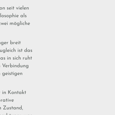
n seit vielen
losophie als
zwei mögliche
nger breit
gleich ist das
as in sich ruht
in Verbindung
 geistigen
r in Kontakt
rative
n Zustand,