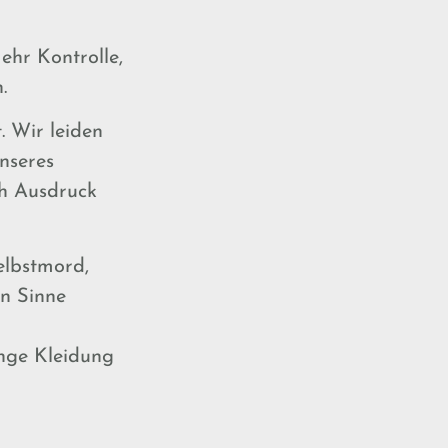
ehr Kontrolle,
.
. Wir leiden
nseres
ch Ausdruck
elbstmord,
en Sinne
enge Kleidung