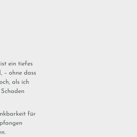
st ein tiefes
d, – ohne dass
ch, als ich
n Schaden
nkbarkeit für
mpfangen
n.