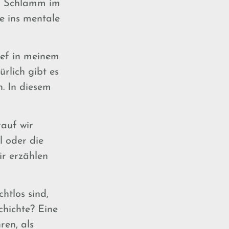
en Schlamm im
ne ins mentale
ief in meinem
ürlich gibt es
. In diesem
rauf wir
l oder die
r erzählen
htlos sind,
chichte? Eine
ren, als