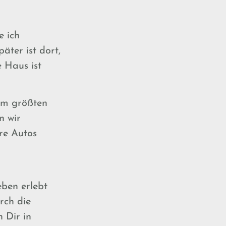
 ich
ter ist dort,
 Haus ist
em größten
n wir
re Autos
eben erlebt
rch die
 Dir in