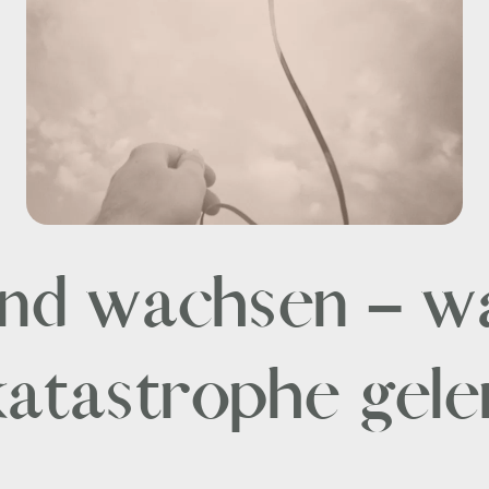
und wachsen – wa
katastrophe gele