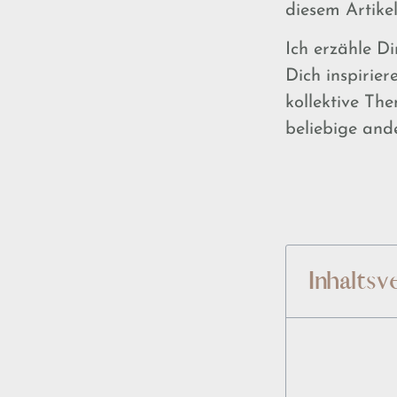
diesem Artikel
Ich erzähle D
Dich inspirie
kollektive The
beliebige and
Inhaltsv