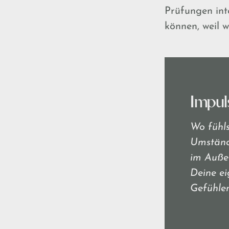
Prüfungen inte
können, weil 
Impul
Wo fühls
Umständ
im Außen
Deine ei
Gefühle