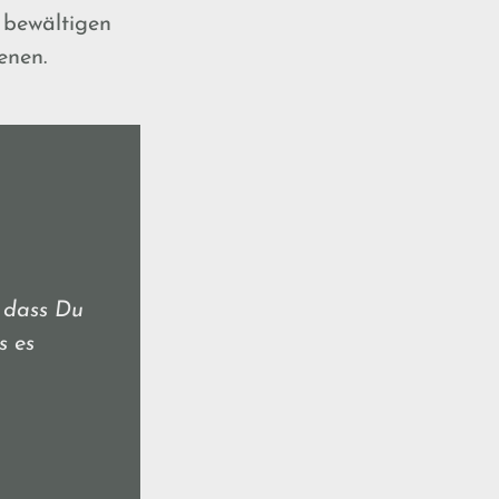
r bewältigen
enen.
 dass Du
s es