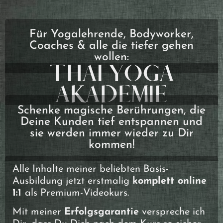
Für Yogalehrende, Bodyworker,
Coaches & alle die tiefer gehen
wollen:
THAI YOGA
AKADEMIE
Schenke magische Berührungen, die
Deine Kunden tief entspannen und
sie werden immer wieder zu Dir
kommen!
Alle Inhalte meiner beliebten Basis-
Ausbildung jetzt erstmalig
komplett online
1:1
als Premium-Videokurs.
Mit meiner
Erfolgsgarantie
verspreche ich