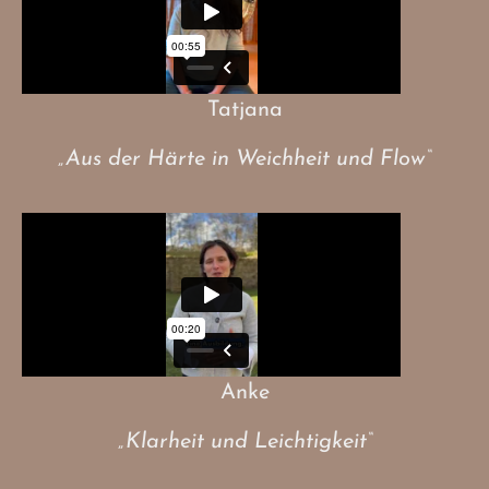
Tatjana
„Aus der Härte in Weichheit und Flow“
Anke
„Klarheit und Leichtigkeit“