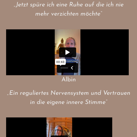
„Jetzt spüre ich eine Ruhe auf die ich nie
mehr verzichten möchte“
Albin
„Ein reguliertes Nervensystem und Vertrauen
in die eigene innere Stimme“