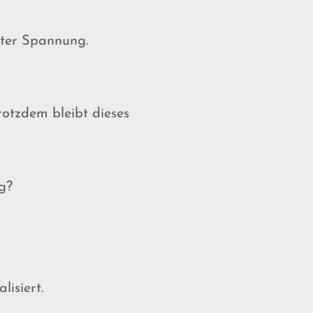
nter Spannung.
otzdem bleibt dieses
g?
isiert.