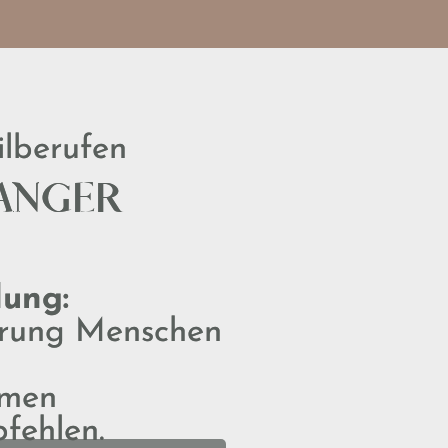
ilberufen
HANGER
dung:
hrung Menschen
mmen
fehlen.