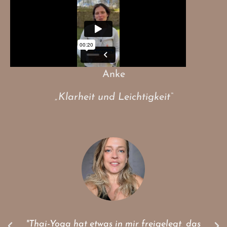
Anke
„Klarheit und Leichtigkeit“
"Thai-Yoga hat etwas in mir freigelegt, das