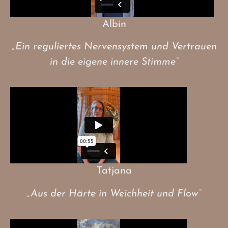
Albin
„Ein reguliertes Nervensystem und Vertrauen
in die eigene innere Stimme“
Tatjana
„Aus der Härte in Weichheit und Flow“