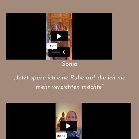
Sonja
„Jetzt spüre ich eine Ruhe auf die ich nie
mehr verzichten möchte“