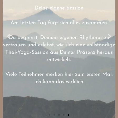
Deine eigene Session
Am letzten Tag fügt sich alles zusammen.
Du beginnst, Deinem eigenen Rhythmus zu
vertrauen und erlebst, wie sich eine vollständige
Thai-Yoga-Session aus Deiner Präsenz heraus
entwickelt.
Viele Teilnehmer merken hier zum ersten Mal:
Ich kann das wirklich.