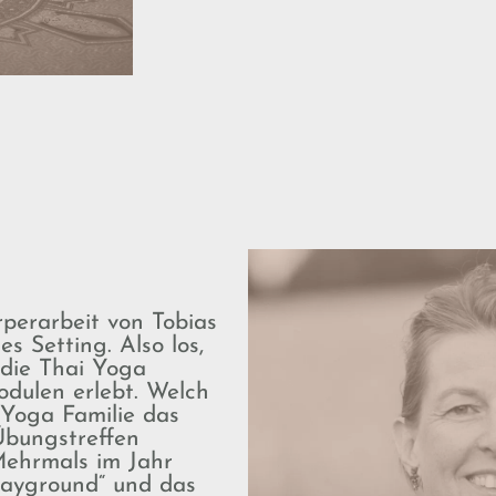
rperarbeit von Tobias
s Setting. Also los,
die Thai Yoga
odulen erlebt. Welch
 Yoga Familie das
 Übungstreffen
Mehrmals im Jahr
layground“ und das