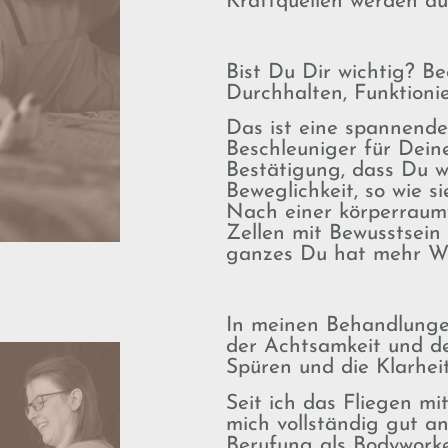
Kraftquellen werden auf
Bist Du Dir wichtig? B
Durchhalten, Funktioni
Das ist eine spannende
Beschleuniger für Dein
Bestätigung, dass Du we
Beweglichkeit, so wie si
Nach einer körperraum
Zellen mit Bewusstsein g
ganzes Du hat mehr We
In meinen Behandlunge
der Achtsamkeit und de
Spüren und die Klarhei
Seit ich das Fliegen m
mich vollständig gut 
Berufung als Bodywork