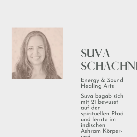
SUVA
SCHACHN
Energy & Sound
Healing Arts
Suva begab sich
mit 21 bewusst
auf den
spirituellen Pfad
und lernte im
indischen
Ashram Körper-