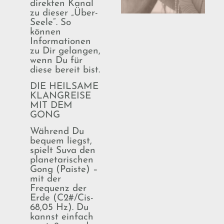
direkten Kanal
zu dieser „Über-
Seele“. So
können
Informationen
zu Dir gelangen,
wenn Du für
diese bereit bist.
DIE HEILSAME
KLANGREISE
MIT DEM
GONG
Während Du
bequem liegst,
spielt Suva den
planetarischen
Gong (Paiste) –
mit der
Frequenz der
Erde (C2#/Cis-
68,05 Hz). Du
kannst einfach