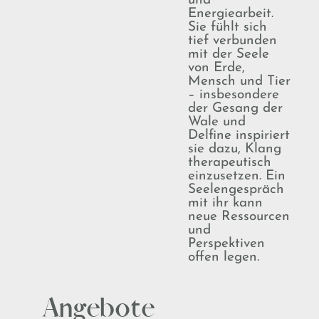
und
Energiearbeit.
Sie fühlt sich
tief verbunden
mit der Seele
von Erde,
Mensch und Tier
– insbesondere
der Gesang der
Wale und
Delfine inspiriert
sie dazu, Klang
therapeutisch
einzusetzen. Ein
Seelengespräch
mit ihr kann
neue Ressourcen
und
Perspektiven
offen legen.
Angebote