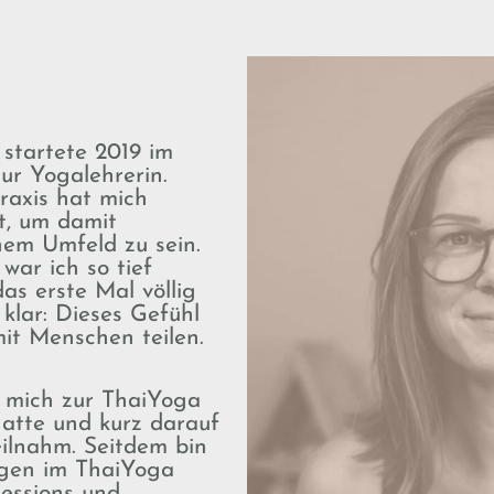
startete 2019 im
ur Yogalehrerin.
raxis hat mich
et, um damit
nem Umfeld zu sein.
ar ich so tief
das erste Mal völlig
 klar: Dieses Gefühl
it Menschen teilen.
h mich zur ThaiYoga
atte und kurz darauf
lnahm. Seitdem bin
ngen im ThaiYoga
sessions und