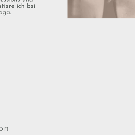
tiere ich bei
oga.
ion