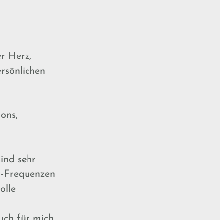
r Herz,
rsönlichen
ions,
sind sehr
n-Frequenzen
olle
uch für mich