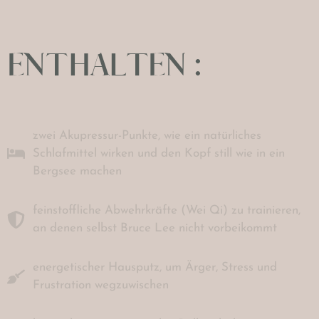
ENTHALTEN :
zwei Akupressur-Punkte, wie ein natürliches
Schlafmittel wirken und den Kopf still wie in ein
Bergsee machen
feinstoffliche Abwehrkräfte (Wei Qi) zu trainieren,
an denen selbst Bruce Lee nicht vorbeikommt
energetischer Hausputz, um Ärger, Stress und
Frustration wegzuwischen