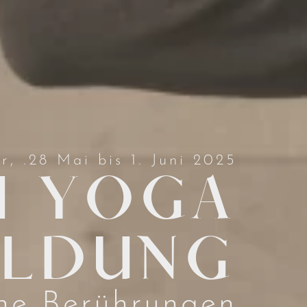
, .28 Mai bis 1. Juni 2025
I YOGA
ILDUNG
he Berührungen