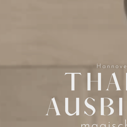
Hannover
THA
AUSB
magisc