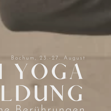
Bochum, 23.-27. August
I YOGA
ILDUNG
he Berührungen