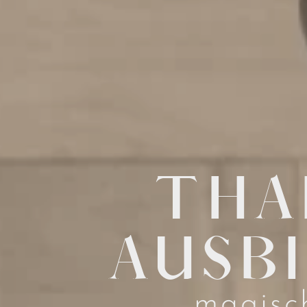
THA
AUSB
magisc